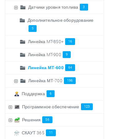
Датчики уровня топлива
3
Дополнительное оборудование
5
Линейка MT-850+
16
Линейка MT-900
9
Линейка МТ-600
64
Линейка МТ-700
196
Поддержка
6
Программное обеспечение
123
Решения
56
СКАУТ 365
11