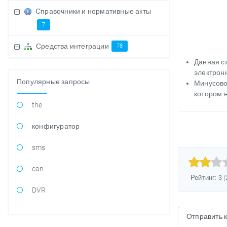
Справочники и нормативные акты
7
Средства интеграции
78
Данная с
электронн
Популярные запросы
Минусовой
котором н
the
конфигуратор
sms



can
Рейтинг: 3 
DVR
Отправить 