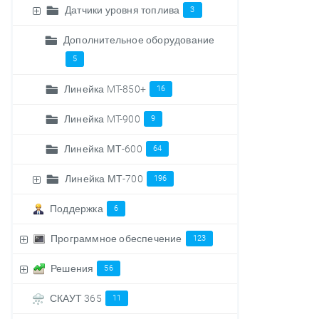
Датчики уровня топлива
3
Дополнительное оборудование
5
Линейка MT-850+
16
Линейка MT-900
9
Линейка МТ-600
64
Линейка МТ-700
196
Поддержка
6
Программное обеспечение
123
Решения
56
СКАУТ 365
11