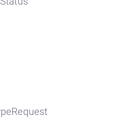
Status
ypeRequest