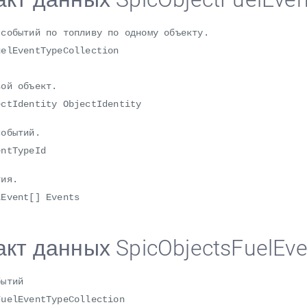
 событий по топливу по одному объекту.
uelEventTypeCollection
й объект.
Identity ObjectIdentity
бытий.
tTypeId
ия.
ent[] Events
кт данных SpicObjectsFuelEve
бытий
FuelEventTypeCollection