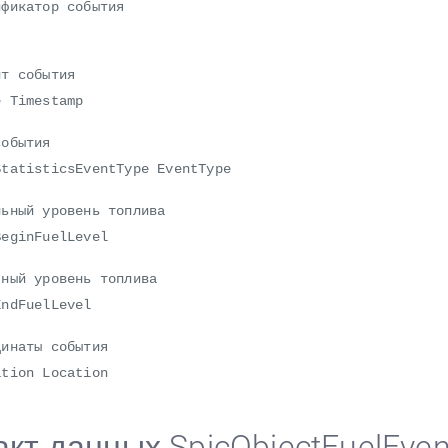
катор события
 события
Timestamp
бытия
tisticsEventType EventType
ый уровень топлива
ginFuelLevel
й уровень топлива
dFuelLevel
наты события
ion Location
кт данных SpicObjectFuelEven