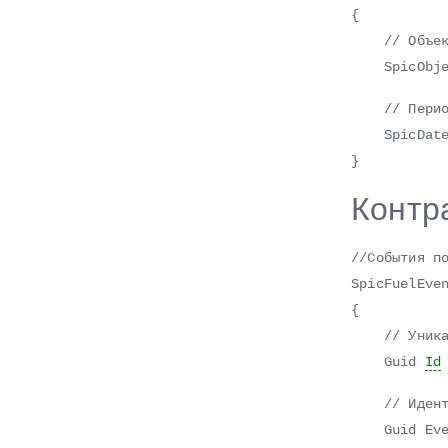
{
// Объекты
SpicObject
// Период 
SpicDateTi
}
Контра
//События п
SpicFuelEve
{
// Уникаль
Guid
Id
// Идентиф
Guid Even