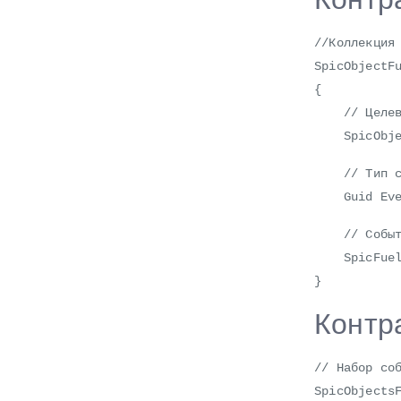
//Коллекция
SpicObjectF
{
// Целево
SpicObject
// Тип со
Guid Even
// Событ
SpicFuelEv
}
Контра
// Набор со
SpicObjects