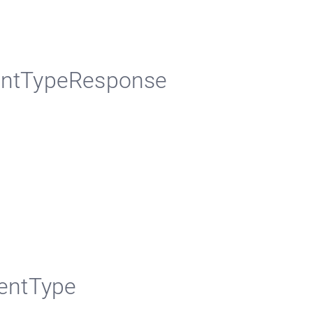
entTypeResponse
ventType