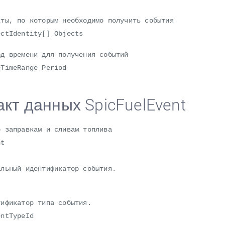
, по которым необходимо получить события
Identity[] Objects
времени для получения событий
meRange Period
кт данных SpicFuelEvent
о заправкам и сливам топлива
nt
ный идентификатор события.
икатор типа события.
tTypeId