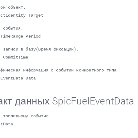
й объект.
Identity Target
события.
meRange Period
аписи в базу(Время фиксации).
CommitTime
еская информация о событии конкретного типа.
entData Data
кт данных SpicFuelEventData
о топливному событию
ntData