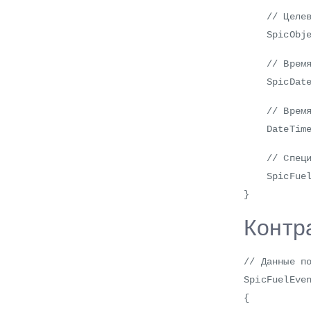
// Целево
SpicObject
// Время 
SpicDateTi
// Время з
DateTime 
// Специфич
SpicFuelEv
}
Контра
// Данные п
SpicFuelEve
{