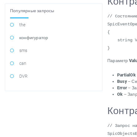
Контра
Популярные запросы
// Состояни
SpicEventOp
the
{
конфигуратор
string V
}
sms
Параметр
Val
can
PartialOk
DVR
Busy
– Се
Error
– За
Ok
– Запр
Контр
// Запрос н
SpicObjects