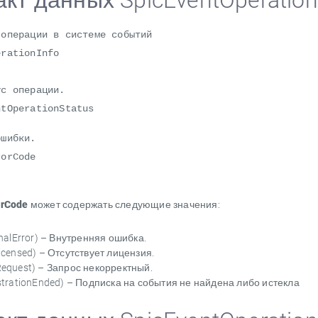
кт данных SpicEventOperation
 операции в системе событий
erationInfo
 операции.
perationStatus
ибки.
rCode
orCode
может содержать следующие значения:
rnalError) – Внутренняя ошибка.
icensed) – Отсутствует лицензия.
equest) – Запрос некорректный.
strationEnded) – Подписка на события не найдена либо истекла