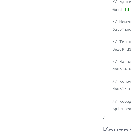
// Иднтифи
Guid
Id
// Момент
DateTime 
// Тип со
SpicRfdSta
// Начальн
double Be
// Конечны
double En
// Коорди
SpicLocat
}
Контра