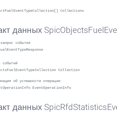
FuelEventTypeCollection[] Collections
акт данных SpicObjectsFuelEv
 запрос события
FuelEventTypeResponse
событий
sFuelEventTypeCollection Collection
ция об успешности операции
perationInfo EventOperationInfo
кт данных SpicRfdStatisticsE