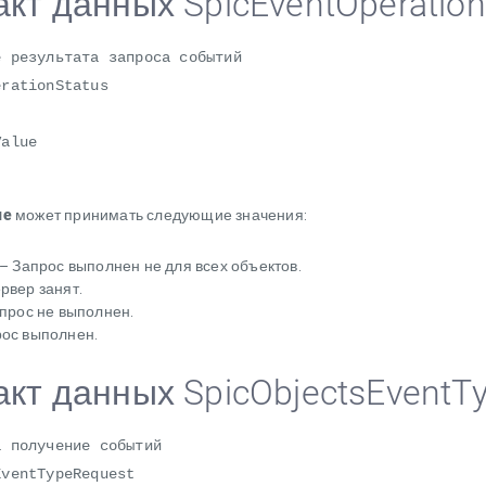
кт данных SpicEventOperation
е результата запроса событий
erationStatus
alue
ue
может принимать следующие значения:
– Запрос выполнен не для всех объектов.
рвер занят.
прос не выполнен.
ос выполнен.
акт данных SpicObjectsEventT
а получение событий
EventTypeRequest