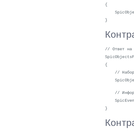
{
SpicObject
}
Контр
// Ответ на
SpicObjects
{
// Набор 
SpicObject
// Информа
SpicEventO
}
Контра