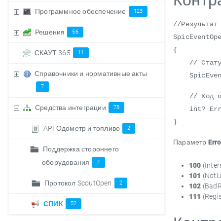
Контра
Программное обеспечение
123
//Результат
Решения
56
SpicEventOp
{
СКАУТ 365
11
// Статус
Справочники и нормативные акты
SpicEventO
7
// Код ош
Средства интеграции
78
int? Erro
}
API Одометр и топливо
2
Параметр
Err
Поддержка стороннего
оборудования
7
100
(Inte
101
(NotL
Протокол ScoutOpen
2
102
(BadR
111
(Regi
СПИК
52