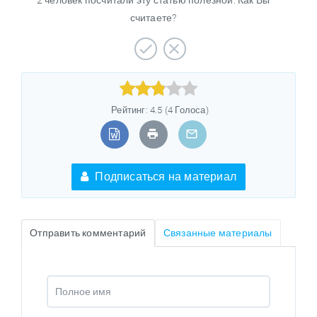
2 человек посчитали эту статью полезной. Как Вы
считаете?



Рейтинг: 4.5 (4 Голоса)
Подписаться на материал
Отправить комментарий
Связанные материалы