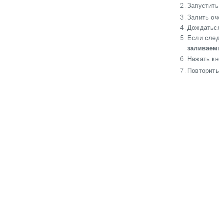
Запустить
Залить оч
Дождаться
Если след
заливаем
Нажать к
Повторить