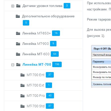
При использова
Датчики уровня топлива
3
настройками. П
Дополнительное оборудование
Режим тариров
5
Для вызова ре
Линейка MT-850+
16
(рисунок 1).
Линейка MT-900
9
Линейка МТ-600
64
Линейка МТ-700
196
MT-700 Ent
37
MT-700 Ext
1
MT-700 Pro
40
MT-700 Std
37