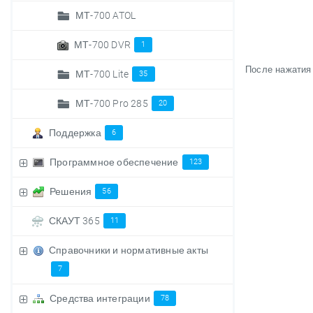
МТ-700 ATOL
МТ-700 DVR
1
После нажатия 
МТ-700 Lite
35
МТ-700 Pro 285
20
Поддержка
6
Программное обеспечение
123
Решения
56
СКАУТ 365
11
Справочники и нормативные акты
7
Средства интеграции
78