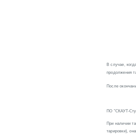
В случае, когд
продолжения та
После окончани
ПО "СКАУТ-Студ
При наличии т
тарировки), 