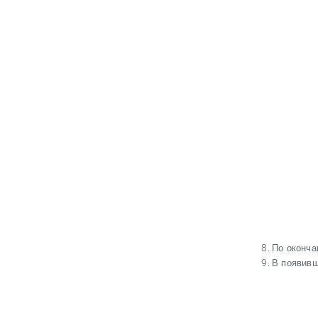
По оконча
В появивш