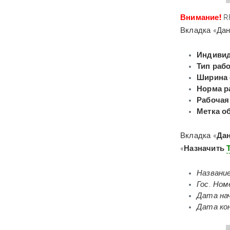
Внимание!
R
Вкладка «Дан
Индивид
Тип раб
Ширина 
Норма р
Рабочая
Метка о
Вкладка «
Да
«
Назначить
Названи
Гос. Ном
Дата на
Дата ко