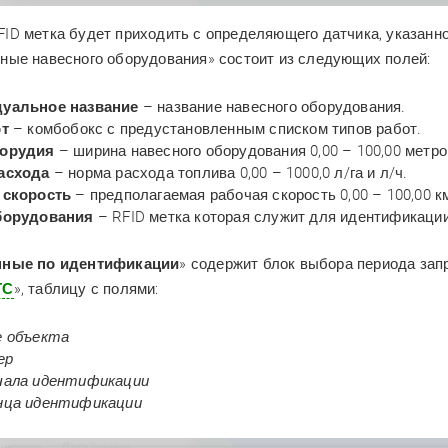
FID метка будет приходить с определяющего датчика, указанно
ные навесного оборудования» состоит из следующих полей:
уальное название
– название навесного оборудования.
от
– комбобокс с предустановленным списком типов работ.
орудия
– ширина навесного оборудования 0,00 – 100,00 метр
асхода
– норма расхода топлива 0,00 – 1000,0 л/га и л/ч.
 скорость
– предполагаемая рабочая скорость 0,00 – 100,00 к
борудования
– RFID метка которая служит для идентификаци
нные по идентификации
» содержит блок выбора периода за
ТС
», таблицу с полями:
е объекта
ер
чала идентификации
нца идентификации