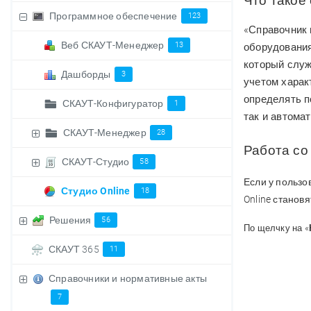
Что такое
Программное обеспечение
123
«Справочник 
Веб СКАУТ-Менеджер
13
оборудования
который служ
Дашборды
3
учетом харак
определять п
СКАУТ-Конфигуратор
1
так и автома
СКАУТ-Менеджер
28
Работа со
СКАУТ-Студио
58
Если у пользо
Студио Online
18
Online станов
Решения
56
По щелчку на
«
СКАУТ 365
11
Справочники и нормативные акты
7