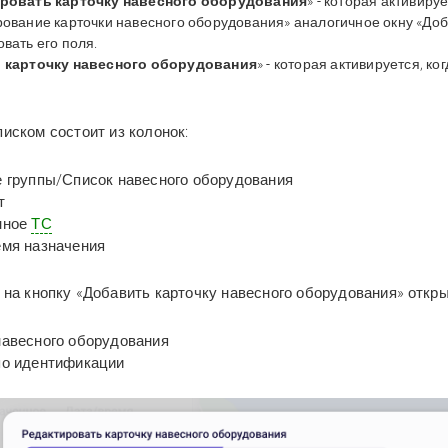
ровать карточку навесного оборудования
» - которая активиру
рование карточки навесного оборудования» аналогичное окну «Доб
вать его поля.
 карточку навесного оборудования
» - которая активируется, к
писком состоит из колонок:
 группы/Список навесного оборудования
т
нное
ТС
мя назначения
 на кнопку
«
Добавить карточку навесного оборудования
»
откр
авесного оборудования
по идентификации