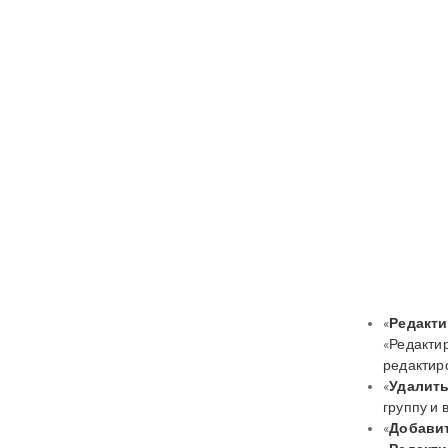
«
Редакти
«Редакти
редактир
«
Удалить
группу и
«
Добавит