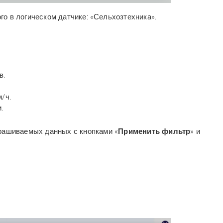
го в логическом датчике:
«
Сельхозтехника
»
.
ов.
м/ч.
и.
прашиваемых данных с кнопками «
Применить фильтр
» и