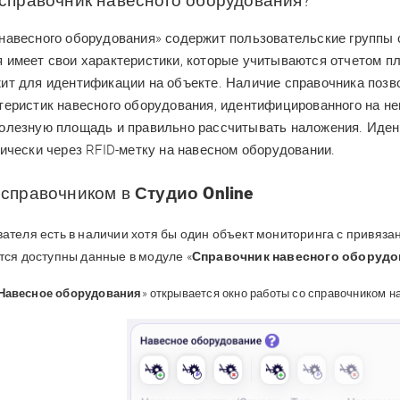
 справочник навесного оборудования?
навесного оборудования» содержит пользовательские группы с
 имеет свои характеристики, которые учитываются отчетом пл
ит для идентификации на объекте. Наличие справочника позв
теристик навесного оборудования, идентифицированного на нем
олезную площадь и правильно рассчитывать наложения. Иден
тически через RFID-метку на навесном оборудовании.
 справочником в
Студио Online
вателя есть в наличии хотя бы один объект мониторинга с привяз
ятся доступны данные в модуле «
Справочник навесного оборудо
Н
авесное оборудования
»
открывается
окно работы со справочником н