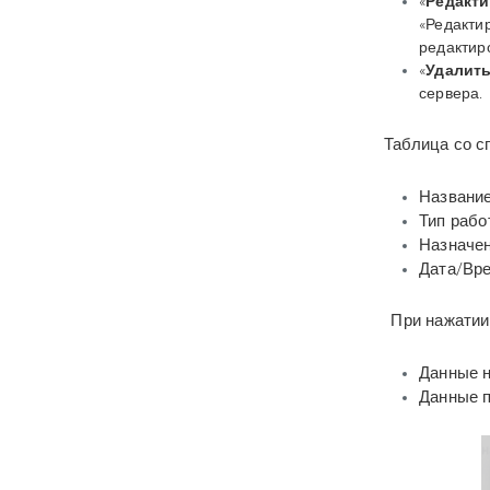
«
Редакти
«Редакти
редактиро
«
Удалить
сервера.
Таблица со с
Название
Тип рабо
Назначе
Дата/Вре
При нажатии
Данные н
Данные 